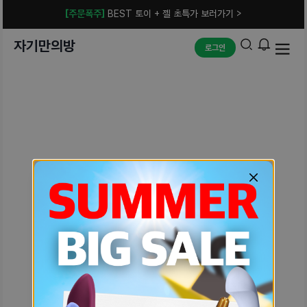
[주문폭주]
BEST 토이 + 젤 초특가 보러가기 >
자기만의방
로그인
예상치 못한 에러입니다.