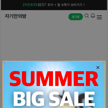
[주문폭주]
BEST 토이 + 젤 초특가 보러가기 >
자기만의방
로그인
예상치 못한 에러입니다.