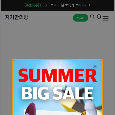
[주문폭주]
BEST 토이 + 젤 초특가 보러가기 >
자기만의방
로그인
예상치 못한 에러입니다.