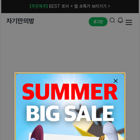
[주문폭주]
BEST 토이 + 젤 초특가 보러가기 >
자기만의방
로그인
예상치 못한 에러입니다.