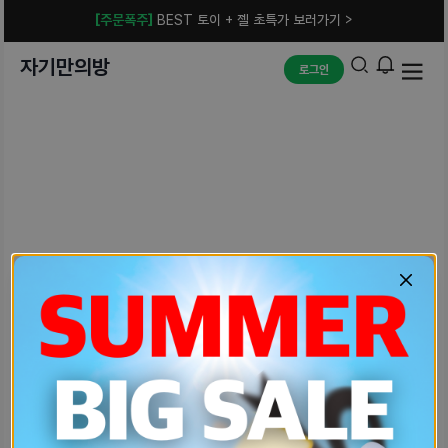
[주문폭주]
BEST 토이 + 젤 초특가 보러가기 >
자기만의방
로그인
예상치 못한 에러입니다.