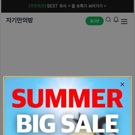
[주문폭주]
BEST 토이 + 젤 초특가 보러가기 >
자기만의방
로그인
예상치 못한 에러입니다.