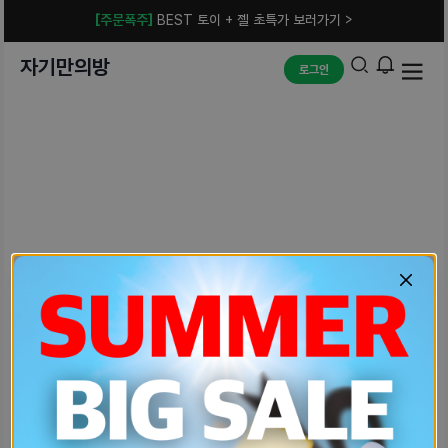
[주문폭주]
BEST 토이 + 젤 초특가 보러가기 >
자기만의방
로그인
예상치 못한 에러입니다.