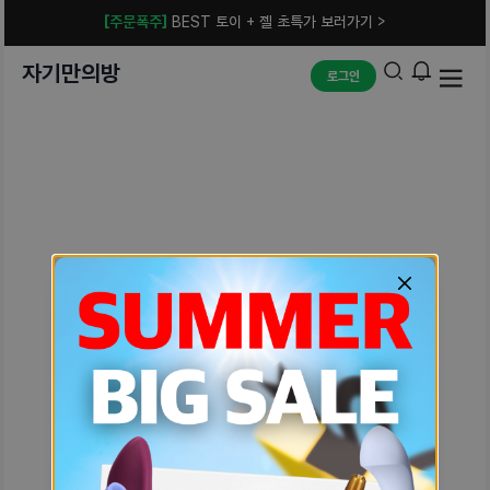
[주문폭주]
BEST 토이 + 젤 초특가 보러가기 >
자기만의방
로그인
예상치 못한 에러입니다.