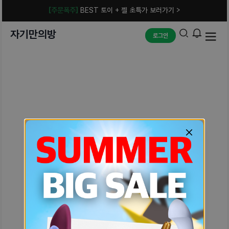
[주문폭주]
BEST 토이 + 젤 초특가 보러가기 >
자기만의방
로그인
예상치 못한 에러입니다.