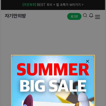
[주문폭주]
BEST 토이 + 젤 초특가 보러가기 >
자기만의방
로그인
예상치 못한 에러입니다.