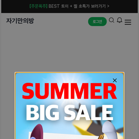
[주문폭주]
BEST 토이 + 젤 초특가 보러가기 >
자기만의방
로그인
예상치 못한 에러입니다.