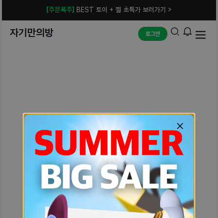
[주문폭주]
BEST 토이 + 젤 초특가 보러가기 >
자기만의방
로그인
예상치 못한 에러입니다.