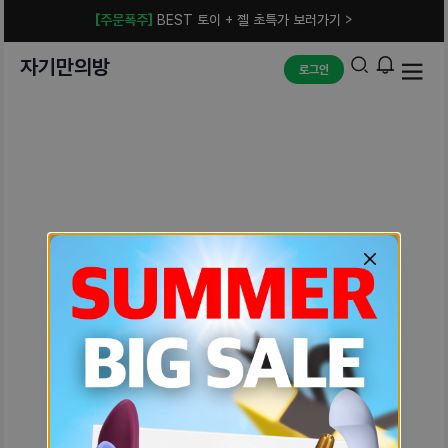
[주문폭주]
BEST 토이 + 젤 초특가 보러가기 >
자기만의방
로그인
예상치 못한 에러입니다.