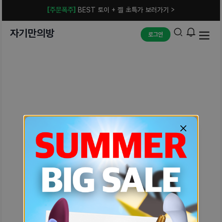
[주문폭주]
BEST 토이 + 젤 초특가 보러가기 >
자기만의방
로그인
예상치 못한 에러입니다.