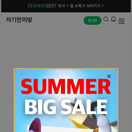
[주문폭주]
BEST 토이 + 젤 초특가 보러가기 >
자기만의방
로그인
예상치 못한 에러입니다.