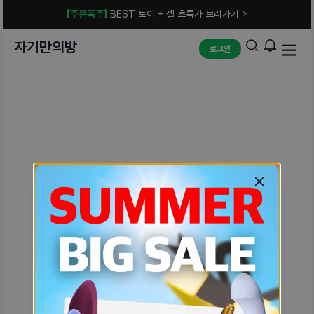
[주문폭주]
BEST 토이 + 젤 초특가 보러가기 >
자기만의방
로그인
예상치 못한 에러입니다.