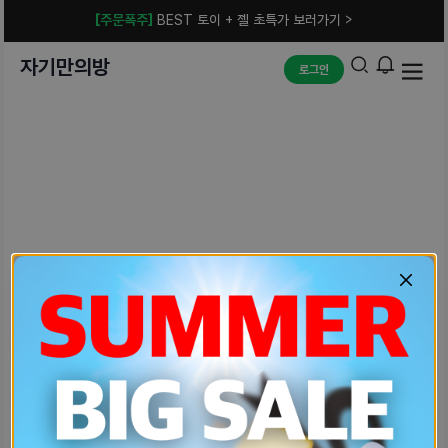
[주문폭주]
BEST 토이 + 젤 초특가 보러가기 >
자기만의방
로그인
예상치 못한 에러입니다.