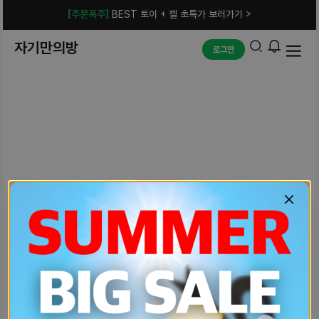
[주문폭주]
BEST 토이 + 젤 초특가 보러가기 >
자기만의방
로그인
예상치 못한 에러입니다.