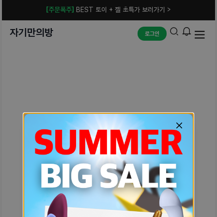
[주문폭주]
BEST 토이 + 젤 초특가 보러가기 >
자기만의방
로그인
예상치 못한 에러입니다.