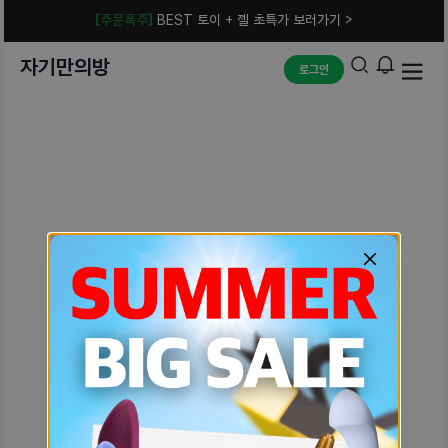
[주문폭주]
BEST 토이 + 젤 초특가 보러가기 >
자기만의방
로그인
예상치 못한 에러입니다.