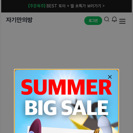
[주문폭주]
BEST 토이 + 젤 초특가 보러가기 >
자기만의방
로그인
예상치 못한 에러입니다.