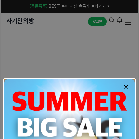
[주문폭주]
BEST 토이 + 젤 초특가 보러가기 >
자기만의방
로그인
예상치 못한 에러입니다.