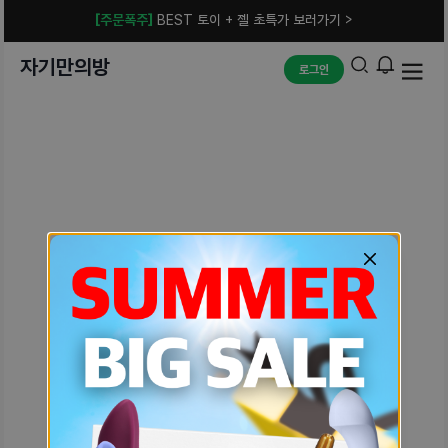
[주문폭주]
BEST 토이 + 젤 초특가 보러가기 >
자기만의방
로그인
예상치 못한 에러입니다.