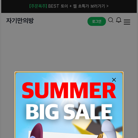
[주문폭주]
BEST 토이 + 젤 초특가 보러가기 >
자기만의방
로그인
예상치 못한 에러입니다.