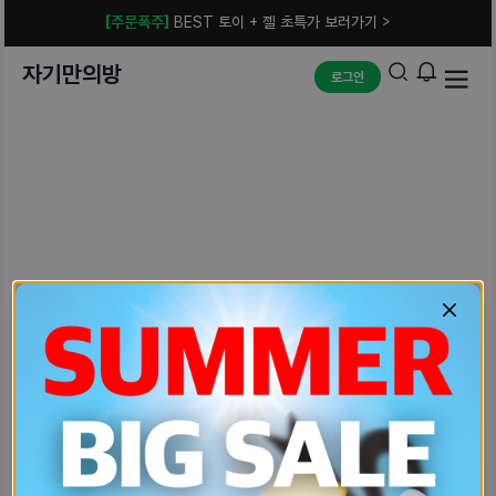
[주문폭주]
BEST 토이 + 젤 초특가 보러가기 >
자기만의방
로그인
예상치 못한 에러입니다.