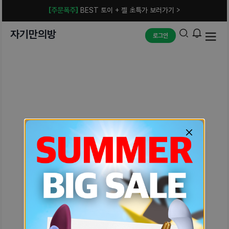
[주문폭주]
BEST 토이 + 젤 초특가 보러가기 >
자기만의방
로그인
예상치 못한 에러입니다.