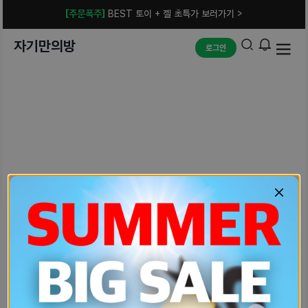
[주문폭주]
BEST 토이 + 젤 초특가 보러가기 >
자기만의방
로그인
예상치 못한 에러입니다.