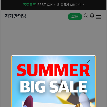
[주문폭주]
BEST 토이 + 젤 초특가 보러가기 >
자기만의방
로그인
예상치 못한 에러입니다.