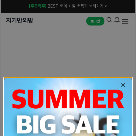
[주문폭주]
BEST 토이 + 젤 초특가 보러가기 >
자기만의방
로그인
예상치 못한 에러입니다.