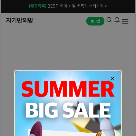
[주문폭주]
BEST 토이 + 젤 초특가 보러가기 >
자기만의방
로그인
예상치 못한 에러입니다.