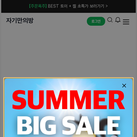
[주문폭주]
BEST 토이 + 젤 초특가 보러가기 >
자기만의방
로그인
예상치 못한 에러입니다.