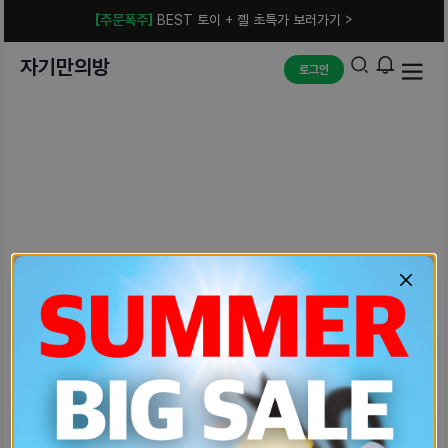
[주문폭주]
BEST 토이 + 젤 초특가 보러가기 >
자기만의방
로그인
예상치 못한 에러입니다.