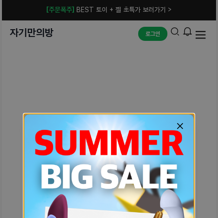
[주문폭주]
BEST 토이 + 젤 초특가 보러가기 >
자기만의방
로그인
예상치 못한 에러입니다.