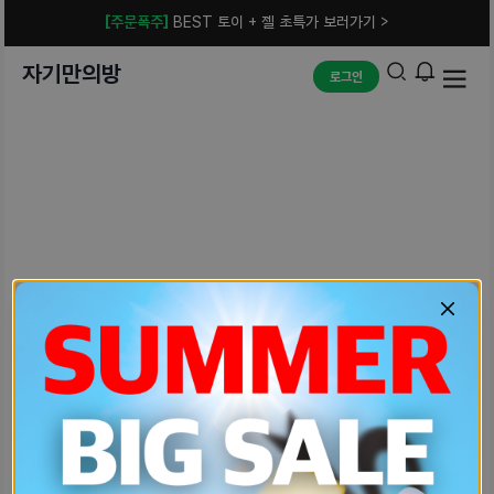
[주문폭주]
BEST 토이 + 젤 초특가 보러가기 >
자기만의방
로그인
예상치 못한 에러입니다.