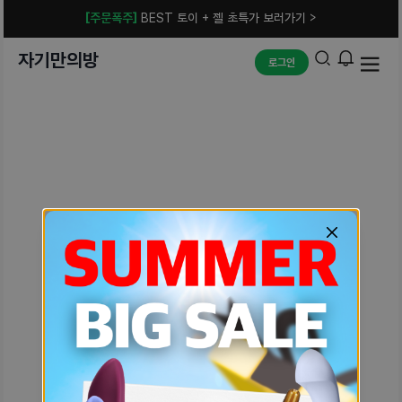
[주문폭주]
BEST 토이 + 젤 초특가 보러가기 >
자기만의방
로그인
예상치 못한 에러입니다.