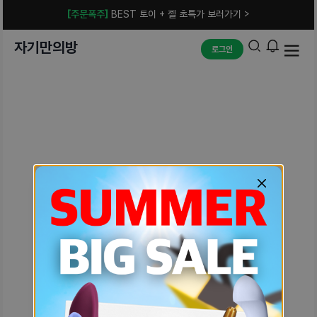
[주문폭주]
BEST 토이 + 젤 초특가 보러가기 >
자기만의방
로그인
예상치 못한 에러입니다.