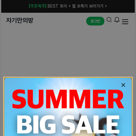
[주문폭주]
BEST 토이 + 젤 초특가 보러가기 >
자기만의방
로그인
예상치 못한 에러입니다.