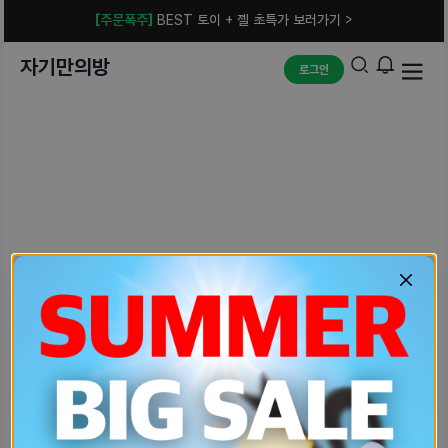
[주문폭주]
BEST 토이 + 젤 초특가 보러가기 >
자기만의방
로그인
예상치 못한 에러입니다.