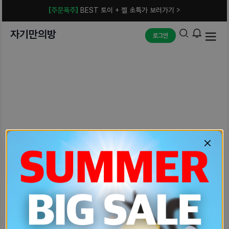
[주문폭주]
BEST 토이 + 젤 초특가 보러가기 >
자기만의방
로그인
예상치 못한 에러입니다.