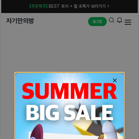
[주문폭주]
BEST 토이 + 젤 초특가 보러가기 >
자기만의방
로그인
예상치 못한 에러입니다.