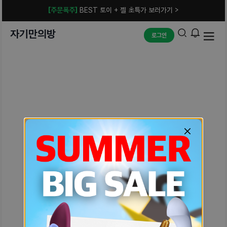
[주문폭주]
BEST 토이 + 젤 초특가 보러가기 >
자기만의방
로그인
예상치 못한 에러입니다.