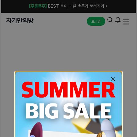
[주문폭주]
BEST 토이 + 젤 초특가 보러가기 >
자기만의방
로그인
예상치 못한 에러입니다.