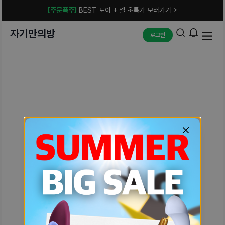
[주문폭주]
BEST 토이 + 젤 초특가 보러가기 >
자기만의방
로그인
예상치 못한 에러입니다.