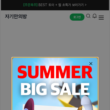
[주문폭주]
BEST 토이 + 젤 초특가 보러가기 >
자기만의방
로그인
예상치 못한 에러입니다.