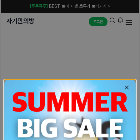
[주문폭주]
BEST 토이 + 젤 초특가 보러가기 >
자기만의방
로그인
예상치 못한 에러입니다.