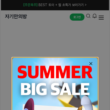
[주문폭주]
BEST 토이 + 젤 초특가 보러가기 >
자기만의방
로그인
예상치 못한 에러입니다.