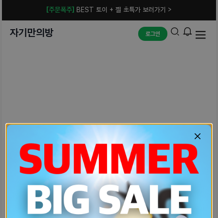
[주문폭주]
BEST 토이 + 젤 초특가 보러가기 >
자기만의방
로그인
예상치 못한 에러입니다.