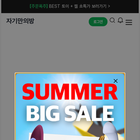
[주문폭주]
BEST 토이 + 젤 초특가 보러가기 >
자기만의방
로그인
예상치 못한 에러입니다.