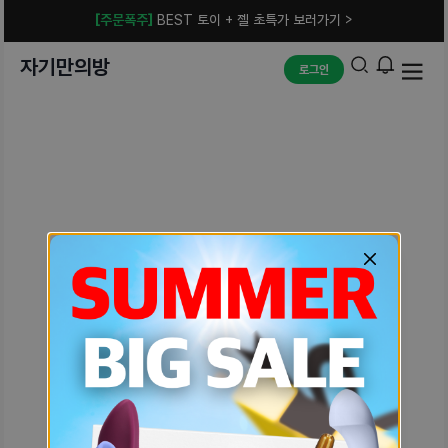
[주문폭주]
BEST 토이 + 젤 초특가 보러가기 >
자기만의방
로그인
예상치 못한 에러입니다.