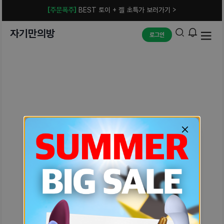
[주문폭주]
BEST 토이 + 젤 초특가 보러가기 >
자기만의방
로그인
예상치 못한 에러입니다.